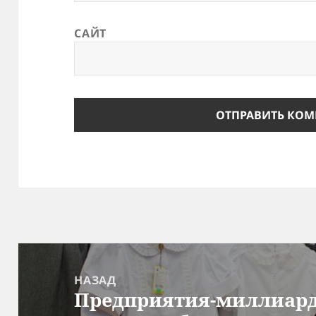
САЙТ
Навигация
по
НАЗАД
Предприятия-миллиард
записям
Предыдущая