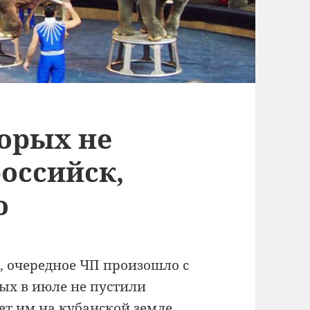
торых не
оссийск,
о
п, очередное ЧП произошло с
рых в июле не пустили
зет им на кубанской земле…