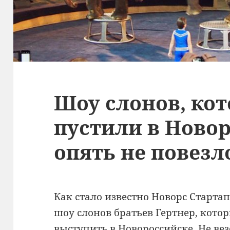
Шоу слонов, ко
пустили в Новор
опять не повезл
Как стало известно Новорс Старта
шоу слонов братьев Гертнер, кото
выступить в Новороссийске. Не ве