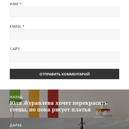
ИМЯ
*
EMAIL
*
САЙТ
Навигация
НАЗАД
по
Юля Журавлева хочет перекрасить
Предыдущая
записям
стены, но пока рисует платья
запись:
ДАЛЕЕ