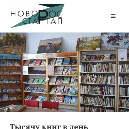
МЕНЮ
И
Новорос Стартап
ВИДЖЕТЫ
Тысячу книг в день